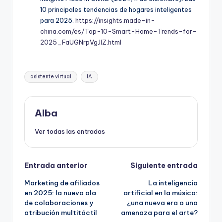
10 principales tendencias de hogares inteligentes
para 2025.
https://insights.made-in-
china.com/es/Top-10-Smart-Home-Trends-for-
2025_FaUGNrpVgJlZ.html
Etiquetas:
asistente virtual
IA
Alba
Ver todas las entradas
Navegación
Entrada anterior
Siguiente entrada
Marketing de afiliados
La inteligencia
de
en 2025: la nueva ola
artificial en la música:
de colaboraciones y
¿una nueva era o una
entradas
atribución multitáctil
amenaza para el arte?