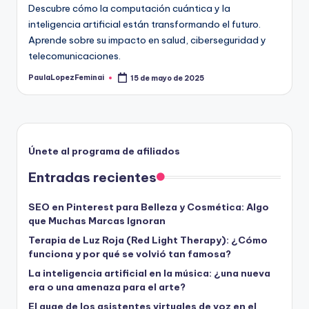
Descubre cómo la computación cuántica y la
inteligencia artificial están transformando el futuro.
Aprende sobre su impacto en salud, ciberseguridad y
telecomunicaciones.
PaulaLopezFeminai
15 de mayo de 2025
Publicado
por
Únete al programa de afiliados
Entradas recientes
SEO en Pinterest para Belleza y Cosmética: Algo
que Muchas Marcas Ignoran
Terapia de Luz Roja (Red Light Therapy): ¿Cómo
funciona y por qué se volvió tan famosa?
La inteligencia artificial en la música: ¿una nueva
era o una amenaza para el arte?
El auge de los asistentes virtuales de voz en el