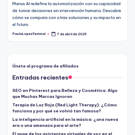
Manus AI redefine la automatización con su capacidad
de tomar decisiones sin intervención humana. Descubre
cómo se compara con otras soluciones y su impacto en
el futuro.
PaulaLopezFeminai
7 de abril de 2025
Publicado
por
Únete al programa de afiliados
Entradas recientes
SEO en Pinterest para Belleza y Cosmética: Algo
que Muchas Marcas Ignoran
Terapia de Luz Roja (Red Light Therapy): ¿Cómo
funciona y por qué se volvió tan famosa?
La inteligencia artificial en la música: ¿una nueva
era o una amenaza para el arte?
El auge de los asistentes virtuales de voz en el