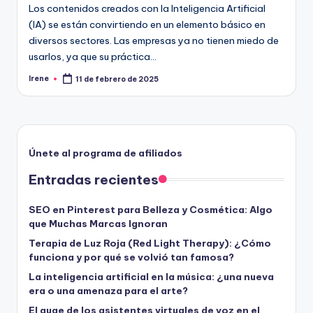
Los contenidos creados con la Inteligencia Artificial
(IA) se están convirtiendo en un elemento básico en
diversos sectores. Las empresas ya no tienen miedo de
usarlos, ya que su práctica…
Irene
11 de febrero de 2025
Publicado
por
Únete al programa de afiliados
Entradas recientes
SEO en Pinterest para Belleza y Cosmética: Algo
que Muchas Marcas Ignoran
Terapia de Luz Roja (Red Light Therapy): ¿Cómo
funciona y por qué se volvió tan famosa?
La inteligencia artificial en la música: ¿una nueva
era o una amenaza para el arte?
El auge de los asistentes virtuales de voz en el