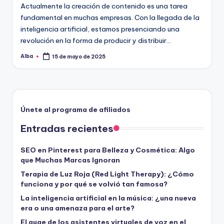
Actualmente la creación de contenido es una tarea
fundamental en muchas empresas. Con la llegada de la
inteligencia artificial, estamos presenciando una
revolución en la forma de producir y distribuir…
Alba
15 de mayo de 2025
Publicado
por
Únete al programa de afiliados
Entradas recientes
SEO en Pinterest para Belleza y Cosmética: Algo
que Muchas Marcas Ignoran
Terapia de Luz Roja (Red Light Therapy): ¿Cómo
funciona y por qué se volvió tan famosa?
La inteligencia artificial en la música: ¿una nueva
era o una amenaza para el arte?
El auge de los asistentes virtuales de voz en el