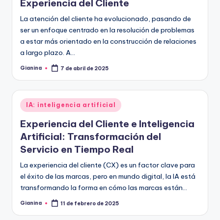
Experiencia del Cliente
La atención del cliente ha evolucionado, pasando de
ser un enfoque centrado en la resolución de problemas
a estar más orientado en la construcción de relaciones
a largo plazo. A…
Gianina
7 de abril de 2025
Publicado
por
Publicado
IA: inteligencia artificial
en
Experiencia del Cliente e Inteligencia
Artificial: Transformación del
Servicio en Tiempo Real
La experiencia del cliente (CX) es un factor clave para
el éxito de las marcas, pero en mundo digital, la IA está
transformando la forma en cómo las marcas están…
Gianina
11 de febrero de 2025
Publicado
por