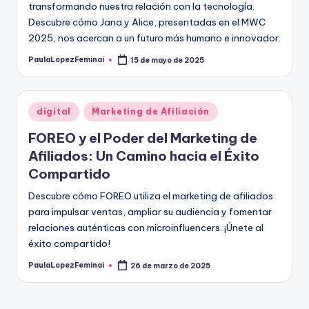
transformando nuestra relación con la tecnología.
Descubre cómo Jana y Alice, presentadas en el MWC
2025, nos acercan a un futuro más humano e innovador.
PaulaLopezFeminai
15 de mayo de 2025
Publicado
por
Publicado
digital
Marketing de Afiliación
en
FOREO y el Poder del Marketing de
Afiliados: Un Camino hacia el Éxito
Compartido
Descubre cómo FOREO utiliza el marketing de afiliados
para impulsar ventas, ampliar su audiencia y fomentar
relaciones auténticas con microinfluencers. ¡Únete al
éxito compartido!
PaulaLopezFeminai
26 de marzo de 2025
Publicado
por