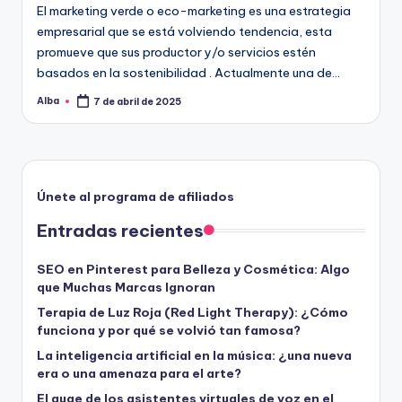
El marketing verde o eco-marketing es una estrategia
empresarial que se está volviendo tendencia, esta
promueve que sus productor y/o servicios estén
basados en la sostenibilidad . Actualmente una de…
Alba
7 de abril de 2025
Publicado
por
Únete al programa de afiliados
Entradas recientes
SEO en Pinterest para Belleza y Cosmética: Algo
que Muchas Marcas Ignoran
Terapia de Luz Roja (Red Light Therapy): ¿Cómo
funciona y por qué se volvió tan famosa?
La inteligencia artificial en la música: ¿una nueva
era o una amenaza para el arte?
El auge de los asistentes virtuales de voz en el