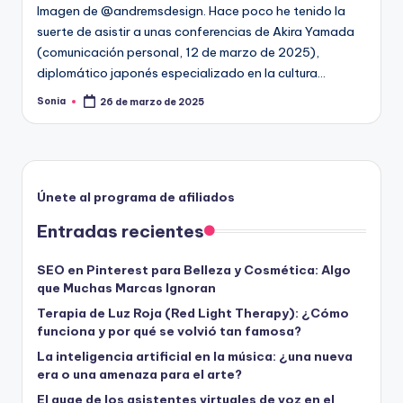
Imagen de @andremsdesign. Hace poco he tenido la
suerte de asistir a unas conferencias de Akira Yamada
(comunicación personal, 12 de marzo de 2025),
diplomático japonés especializado en la cultura…
Sonia
26 de marzo de 2025
Publicado
por
Únete al programa de afiliados
Entradas recientes
SEO en Pinterest para Belleza y Cosmética: Algo
que Muchas Marcas Ignoran
Terapia de Luz Roja (Red Light Therapy): ¿Cómo
funciona y por qué se volvió tan famosa?
La inteligencia artificial en la música: ¿una nueva
era o una amenaza para el arte?
El auge de los asistentes virtuales de voz en el