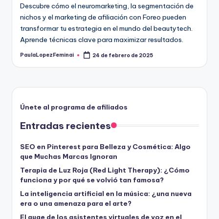
Descubre cómo el neuromarketing, la segmentación de
nichos y el marketing de afiliación con Foreo pueden
transformar tu estrategia en el mundo del beautytech.
Aprende técnicas clave para maximizar resultados.
PaulaLopezFeminai
24 de febrero de 2025
Publicado
por
Únete al programa de afiliados
Entradas recientes
SEO en Pinterest para Belleza y Cosmética: Algo
que Muchas Marcas Ignoran
Terapia de Luz Roja (Red Light Therapy): ¿Cómo
funciona y por qué se volvió tan famosa?
La inteligencia artificial en la música: ¿una nueva
era o una amenaza para el arte?
El auge de los asistentes virtuales de voz en el