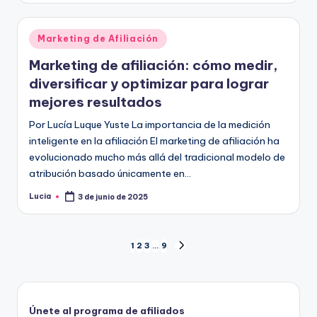
Publicado
Marketing de Afiliación
en
Marketing de afiliación: cómo medir,
diversificar y optimizar para lograr
mejores resultados
Por Lucía Luque Yuste La importancia de la medición
inteligente en la afiliación El marketing de afiliación ha
evolucionado mucho más allá del tradicional modelo de
atribución basado únicamente en…
Lucia
3 de junio de 2025
Publicado
por
Paginación
1
2
3
…
9
SIGUIENTE
PÁGINA
de
entradas
Únete al programa de afiliados