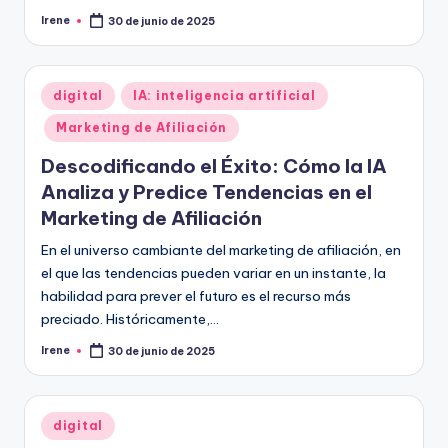
Irene
30 de junio de 2025
Publicado
por
Publicado
digital
IA: inteligencia artificial
en
Marketing de Afiliación
Descodificando el Éxito: Cómo la IA
Analiza y Predice Tendencias en el
Marketing de Afiliación
En el universo cambiante del marketing de afiliación, en
el que las tendencias pueden variar en un instante, la
habilidad para prever el futuro es el recurso más
preciado. Históricamente,…
Irene
30 de junio de 2025
Publicado
por
Publicado
digital
en