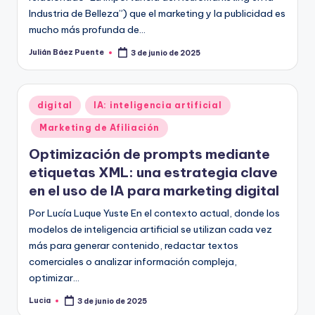
Industria de Belleza”) que el marketing y la publicidad es
mucho más profunda de…
Julián Báez Puente
3 de junio de 2025
Publicado
por
Publicado
digital
IA: inteligencia artificial
en
Marketing de Afiliación
Optimización de prompts mediante
etiquetas XML: una estrategia clave
en el uso de IA para marketing digital
Por Lucía Luque Yuste En el contexto actual, donde los
modelos de inteligencia artificial se utilizan cada vez
más para generar contenido, redactar textos
comerciales o analizar información compleja,
optimizar…
Lucia
3 de junio de 2025
Publicado
por