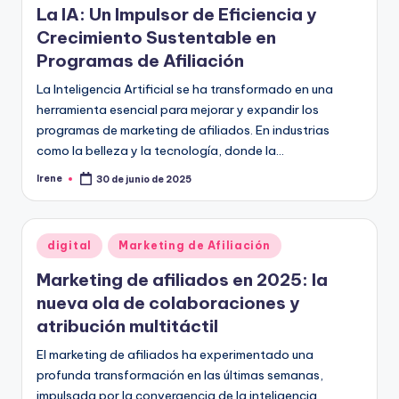
La IA: Un Impulsor de Eficiencia y
Crecimiento Sustentable en
Programas de Afiliación
La Inteligencia Artificial se ha transformado en una
herramienta esencial para mejorar y expandir los
programas de marketing de afiliados. En industrias
como la belleza y la tecnología, donde la…
Irene
30 de junio de 2025
Publicado
por
Publicado
digital
Marketing de Afiliación
en
Marketing de afiliados en 2025: la
nueva ola de colaboraciones y
atribución multitáctil
El marketing de afiliados ha experimentado una
profunda transformación en las últimas semanas,
impulsada por la convergencia de la inteligencia