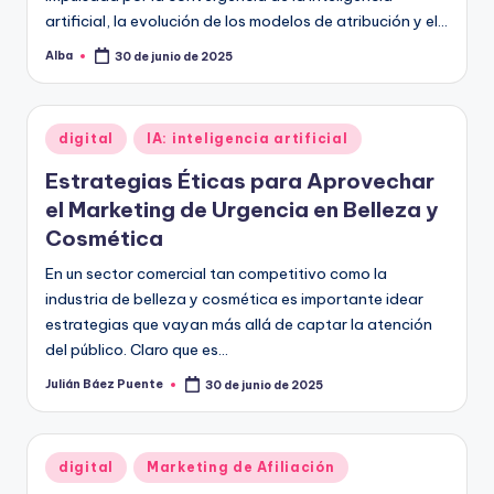
artificial, la evolución de los modelos de atribución y el…
Alba
30 de junio de 2025
Publicado
por
Publicado
digital
IA: inteligencia artificial
en
Estrategias Éticas para Aprovechar
el Marketing de Urgencia en Belleza y
Cosmética
En un sector comercial tan competitivo como la
industria de belleza y cosmética es importante idear
estrategias que vayan más allá de captar la atención
del público. Claro que es…
Julián Báez Puente
30 de junio de 2025
Publicado
por
Publicado
digital
Marketing de Afiliación
en