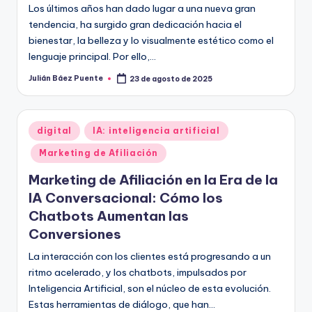
Los últimos años han dado lugar a una nueva gran
tendencia, ha surgido gran dedicación hacia el
bienestar, la belleza y lo visualmente estético como el
lenguaje principal. Por ello,…
Julián Báez Puente
23 de agosto de 2025
Publicado
por
Publicado
digital
IA: inteligencia artificial
en
Marketing de Afiliación
Marketing de Afiliación en la Era de la
IA Conversacional: Cómo los
Chatbots Aumentan las
Conversiones
La interacción con los clientes está progresando a un
ritmo acelerado, y los chatbots, impulsados por
Inteligencia Artificial, son el núcleo de esta evolución.
Estas herramientas de diálogo, que han…