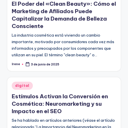
El Poder del «Clean Beauty»: Cómo el
Marketing de Afiliados Puede
Capitalizar la Demanda de Belleza
Consciente
La industria cosmética está viviendo un cambio
importante, motivado por consumidores cada vez más
informados y preocupados por los componentes que
utilizan en su piel. El término "clean beauty" o…
Irene
3 de junio de 2025
Publicado
por
Publicado
digital
en
Estímulos Activan la Conversión en
Cosmética: Neuromarketing y su
Impacto en el SEO
Se ha hablado en artículos anteriores (véase el artículo
relacionado “La Importancia del Neuromarketing en la