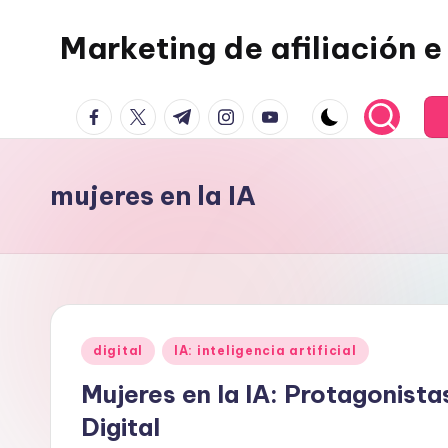
Marketing de afiliación e 
Saltar
al
contenido
facebook.com
twitter.com
t.me
instagram.com
youtube.com
mujeres en la IA
Publicado
digital
IA: inteligencia artificial
en
Mujeres en la IA: Protagonista
Digital