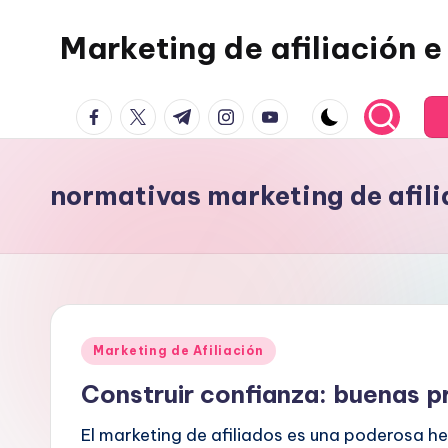
Marketing de afiliación e 
Saltar
al
contenido
facebook.com
twitter.com
t.me
instagram.com
youtube.com
normativas marketing de afil
Publicado
Marketing de Afiliación
en
Construir confianza: buenas p
El marketing de afiliados es una poderosa h