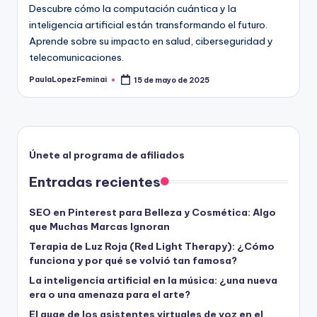
Descubre cómo la computación cuántica y la
inteligencia artificial están transformando el futuro.
Aprende sobre su impacto en salud, ciberseguridad y
telecomunicaciones.
PaulaLopezFeminai
15 de mayo de 2025
Publicado
por
Únete al programa de afiliados
Entradas recientes
SEO en Pinterest para Belleza y Cosmética: Algo
que Muchas Marcas Ignoran
Terapia de Luz Roja (Red Light Therapy): ¿Cómo
funciona y por qué se volvió tan famosa?
La inteligencia artificial en la música: ¿una nueva
era o una amenaza para el arte?
El auge de los asistentes virtuales de voz en el