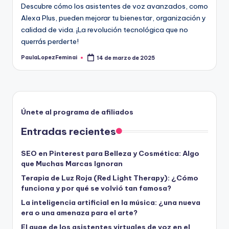
Descubre cómo los asistentes de voz avanzados, como
Alexa Plus, pueden mejorar tu bienestar, organización y
calidad de vida. ¡La revolución tecnológica que no
querrás perderte!
PaulaLopezFeminai
14 de marzo de 2025
Publicado
por
Únete al programa de afiliados
Entradas recientes
SEO en Pinterest para Belleza y Cosmética: Algo
que Muchas Marcas Ignoran
Terapia de Luz Roja (Red Light Therapy): ¿Cómo
funciona y por qué se volvió tan famosa?
La inteligencia artificial en la música: ¿una nueva
era o una amenaza para el arte?
El auge de los asistentes virtuales de voz en el