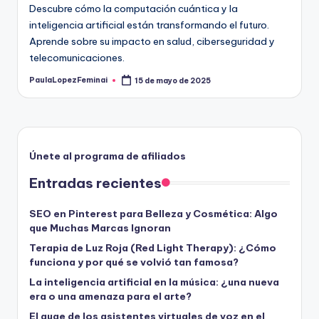
Descubre cómo la computación cuántica y la
inteligencia artificial están transformando el futuro.
Aprende sobre su impacto en salud, ciberseguridad y
telecomunicaciones.
PaulaLopezFeminai
15 de mayo de 2025
Publicado
por
Únete al programa de afiliados
Entradas recientes
SEO en Pinterest para Belleza y Cosmética: Algo
que Muchas Marcas Ignoran
Terapia de Luz Roja (Red Light Therapy): ¿Cómo
funciona y por qué se volvió tan famosa?
La inteligencia artificial en la música: ¿una nueva
era o una amenaza para el arte?
El auge de los asistentes virtuales de voz en el