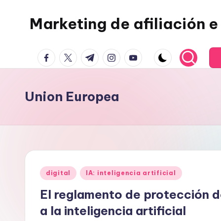
Marketing de afiliación e 
Saltar
al
contenido
facebook.com
twitter.com
t.me
instagram.com
youtube.com
Union Europea
Publicado
digital
IA: inteligencia artificial
en
El reglamento de protección 
a la inteligencia artificial