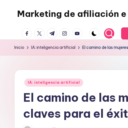
Marketing de afiliación e 
Saltar
al
contenido
facebook.com
twitter.com
t.me
instagram.com
youtube.com
Inicio
IA: inteligencia artificial
El camino de las mujeres 
Publicado
IA: inteligencia artificial
en
El camino de las mu
claves para el éxi