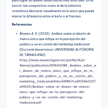
para lograr un diseño visual mucho más acertado. En un
sector tan competitivo como el de la industria
cosmética destacar visualmente es lo único que puede
marcar la diferencia entre el éxito o el fracaso.
Referencias
Álvarez A. X. (2025).
Análisis sobre el diseño de
marca único que influye en la percepción del
público y va en contra del marketing tradicional
(Doctoral dissertation, UNIVERSIDAD AUTÓNOMA
DE TAMAULIPAS).
https://www.researchgate.net/profile/Azul-
Aleman/publication/391445088_Analisis_sobre_e
l_diseno_de_marca_unico_que_influye_en_la_
percepcion_del_publico_y_va_en_contra_del_
marketing_tradicional/links/681867cad1054b0207
e9fb35/Analisis-sobre-el-diseno-de-marca-
unico-que-influye-en-la-percepcion-del-
publico-y-va-en-contra-del-marketing-
tradicional.pdf