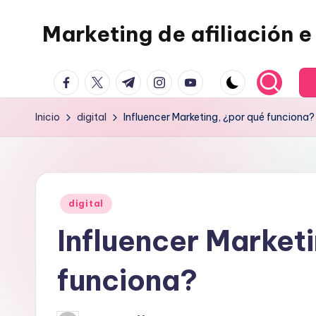
Marketing de afiliación e 
Saltar
al
contenido
facebook.com
twitter.com
t.me
instagram.com
youtube.com
Inicio
digital
Influencer Marketing, ¿por qué funciona?
Publicado
digital
en
Influencer Market
funciona?