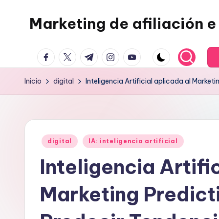
Marketing de afiliación e 
Saltar
al
contenido
facebook.com
twitter.com
t.me
instagram.com
youtube.com
Inicio
digital
Inteligencia Artificial aplicada al Marke
Publicado
digital
IA: inteligencia artificial
en
Inteligencia Artifi
Marketing Predict