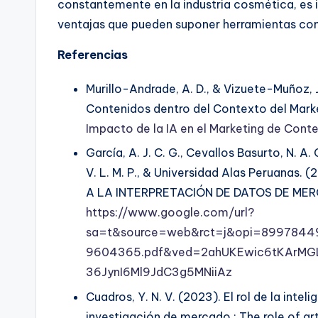
constantemente en la industria cosmética, es 
ventajas que pueden suponer herramientas co
Referencias
Murillo-Andrade, A. D., & Vizuete-Muñoz, J
Contenidos dentro del Contexto del Mark
Impacto de la IA en el Marketing de Cont
García, A. J. C. G., Cevallos Basurto, N. A.
V. L. M. P., & Universidad Alas Peruana
A LA INTERPRETACIÓN DE DATOS DE ME
https://www.google.com/url?
sa=t&source=web&rct=j&opi=89978449&url
9604365.pdf&ved=2ahUKEwic6tKArM
36JynI6Ml9JdC3g5MNiiAz
Cuadros, Y. N. V. (2023). El rol de la inteli
investigación de mercado.: The role of arti