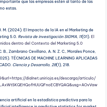
importante que las empresas estén al tanto de las
mo estas.
. M. (2024). El Impacto de la IA en el Marketing de
eting 5.0.
Revista de investigación SIGMA
,
11
(01).
El
enidos dentro del Contexto del Marketing 5.0
 C. B., Zambrano Cevillano, A. N. Z. C., Morales Ponce,
s. (2025). TÉCNICAS DE MACHINE LEARNING APLICADAS
RCADO.
Ciencia y Desarrollo
,
28
(1), 218.
=https://dialnet.unirioja.es/descarga/articulo/
GLAxWtSKQEHQofHUUQFnoECBYQAQ&usg=AOvVaw
gencia artificial en la estadística predictiva para la
ficial intelligence in predictive statistics for market