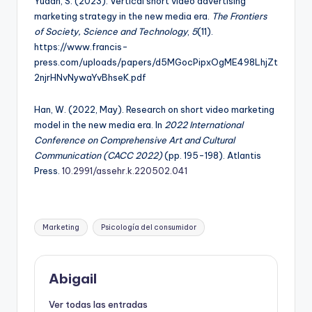
Yudan, S. (2023). Vertical short video advertising
marketing strategy in the new media era.
The Frontiers
of Society, Science and Technology
,
5
(11).
https://www.francis-
press.com/uploads/papers/d5MGocPipxOgME498LhjZt
2njrHNvNywaYvBhseK.pdf
Han, W. (2022, May). Research on short video marketing
model in the new media era. In
2022 International
Conference on Comprehensive Art and Cultural
Communication (CACC 2022)
(pp. 195-198). Atlantis
Press.
10.2991/assehr.k.220502.041
Etiquetas:
Marketing
Psicología del consumidor
Abigail
Ver todas las entradas