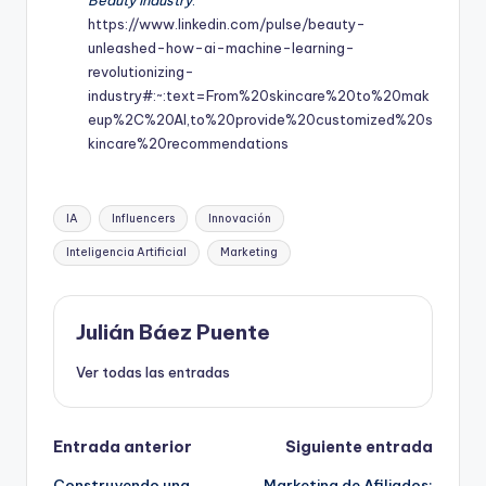
Beauty Industry
.
https://www.linkedin.com/pulse/beauty-
unleashed-how-ai-machine-learning-
revolutionizing-
industry#:~:text=From%20skincare%20to%20mak
eup%2C%20AI,to%20provide%20customized%20s
kincare%20recommendations
Etiquetas:
IA
Influencers
Innovación
Inteligencia Artificial
Marketing
Julián Báez Puente
Ver todas las entradas
Navegación
Entrada anterior
Siguiente entrada
Construyendo una
Marketing de Afiliados: