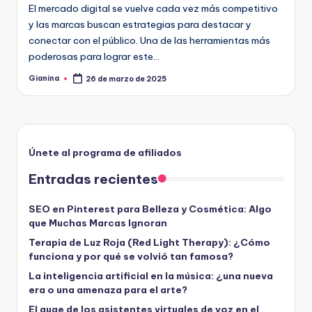
El mercado digital se vuelve cada vez más competitivo
y las marcas buscan estrategias para destacar y
conectar con el público. Una de las herramientas más
poderosas para lograr este…
Gianina
26 de marzo de 2025
Publicado
por
Únete al programa de afiliados
Entradas recientes
SEO en Pinterest para Belleza y Cosmética: Algo
que Muchas Marcas Ignoran
Terapia de Luz Roja (Red Light Therapy): ¿Cómo
funciona y por qué se volvió tan famosa?
La inteligencia artificial en la música: ¿una nueva
era o una amenaza para el arte?
El auge de los asistentes virtuales de voz en el