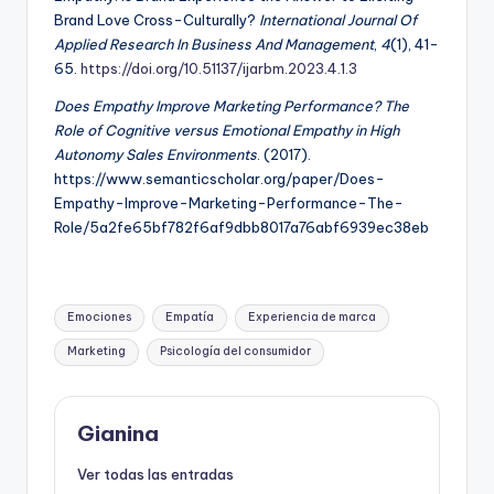
Brand Love Cross-Culturally?
International Journal Of
Applied Research In Business And Management
,
4
(1), 41-
65.
https://doi.org/10.51137/ijarbm.2023.4.1.3
Does Empathy Improve Marketing Performance? The
Role of Cognitive versus Emotional Empathy in High
Autonomy Sales Environments
. (2017).
https://www.semanticscholar.org/paper/Does-
Empathy-Improve-Marketing-Performance-The-
Role/5a2fe65bf782f6af9dbb8017a76abf6939ec38eb
Etiquetas:
Emociones
Empatía
Experiencia de marca
Marketing
Psicología del consumidor
Gianina
Ver todas las entradas