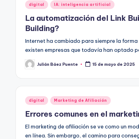
Publicado
digital
IA: inteligencia artificial
en
La automatización del Link Bui
Building?
Internet ha cambiado para siempre la forma e
existen empresas que todavía han optado po
Julián Báez Puente
15 de mayo de 2025
Publicado
por
Publicado
digital
Marketing de Afiliación
en
Errores comunes en el marketin
El marketing de afiliación se ve como un mo
en línea. Sin embargo, el camino para conseg