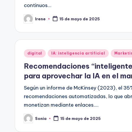
continuos…
Irene
15 de mayo de 2025
Publicado
por
Publicado
digital
IA: inteligencia artificial
Marketin
en
Recomendaciones “inteligentes
para aprovechar la IA en el mar
Según un informe de McKinsey (2023), el 35%
recomendaciones automatizadas, lo que abr
monetizan mediante enlaces.…
Sonia
15 de mayo de 2025
Publicado
por