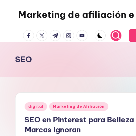
Marketing de afiliación e 
Saltar
al
contenido
facebook.com
twitter.com
t.me
instagram.com
youtube.com
SEO
Publicado
digital
Marketing de Afiliación
en
SEO en Pinterest para Bellez
Marcas Ignoran