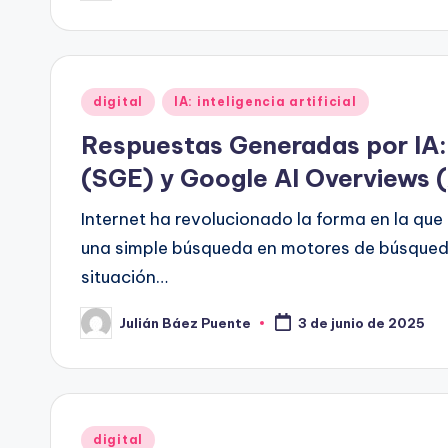
por
Publicado
digital
IA: inteligencia artificial
en
Respuestas Generadas por IA:
(SGE) y Google AI Overviews 
Internet ha revolucionado la forma en la qu
una simple búsqueda en motores de búsqueda
situación…
Julián Báez Puente
3 de junio de 2025
Publicado
por
Publicado
digital