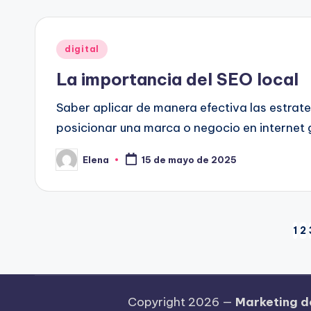
Publicado
digital
en
La importancia del SEO local
Saber aplicar de manera efectiva las estrate
posicionar una marca o negocio en internet 
Elena
15 de mayo de 2025
Publicado
por
Paginación
1
2
de
entradas
Copyright 2026 —
Marketing de 