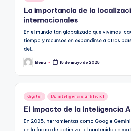
en
La importancia de la localizac
internacionales
En el mundo tan globalizado que vivimos, c
tiempo y recursos en expandirse a otros paí
del…
Elena
15 de mayo de 2025
Publicado
por
Publicado
digital
IA: inteligencia artificial
en
El Impacto de la Inteligencia A
En 2025, herramientas como Google Gemini
en la forma de optimizar el contenido en m