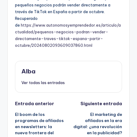
pequeños negocios podrán vender directamente a
través de TikTok en España a partir de octubre.
Recuperado
de
https://www.autonomosyemprendedor.es/articulo/a
ctualidad/pequenos-negocios-podran-vender-
directamente-traves-tiktok-espana-partir-
octubre/20240802093609037860.html
Alba
Ver todas las entradas
Navegación
Entrada anterior
Siguiente entrada
El boom de los
El marketing de
de
programas de afiliados
afiliados en la era
en newsletters: la
digital: ¿una revolución
entradas
nueva frontera del
en la publicidad?