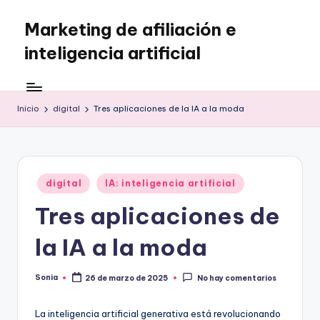
Marketing de afiliación e
Saltar
al
inteligencia artificial
contenido
Inicio
digital
Tres aplicaciones de la IA a la moda
Publicado
digital
IA: inteligencia artificial
en
Tres aplicaciones de
la IA a la moda
Sonia
26 de marzo de 2025
No hay comentarios
Publicado
por
La inteligencia artificial generativa está revolucionando