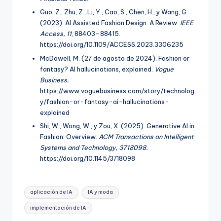
Guo, Z., Zhu, Z., Li, Y., Cao, S., Chen, H., y Wang, G.
(2023). AI Assisted Fashion Design: A Review.
IEEE
Access, 11
, 88403–88415.
https://doi.org/10.1109/ACCESS.2023.3306235
McDowell, M. (27 de agosto de 2024). Fashion or
fantasy? AI hallucinations, explained.
Vogue
Business.
https://www.voguebusiness.com/story/technolog
y/fashion-or-fantasy-ai-hallucinations-
explained
Shi, W., Wong, W., y Zou, X. (2025). Generative AI in
Fashion: Overview.
ACM Transactions on Intelligent
Systems and Technology, 3718098.
https://doi.org/10.1145/3718098
Etiquetas:
aplicación de IA
IA y moda
implementación de IA