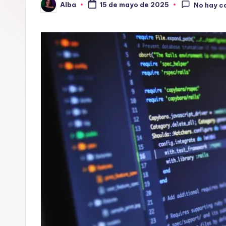
Alba
15 de mayo de 2025
No hay c
Publicado
por