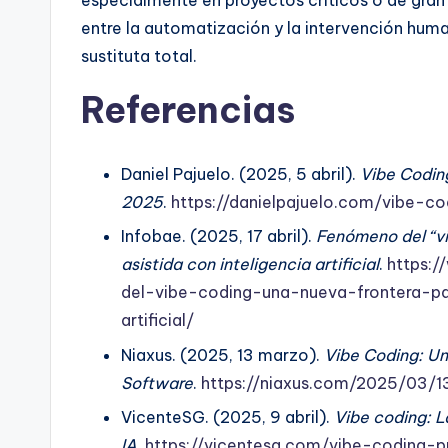
entre la automatización y la intervención hu
sustituta total.
Referencias
Daniel Pajuelo. (2025, 5 abril).
Vibe Codin
2025
.
https://danielpajuelo.com/vibe-c
Infobae. (2025, 17 abril).
Fenómeno del “vi
asistida con inteligencia artificial
.
https:
del-vibe-coding-una-nueva-frontera-pa
artificial/
Niaxus. (2025, 13 marzo).
Vibe Coding: Un
Software
.
https://niaxus.com/2025/03/1
VicenteSG. (2025, 9 abril).
Vibe coding: L
IA
.
https://vicentesg.com/vibe-coding-