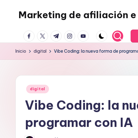
Marketing de afiliación e 
Saltar
al
contenido
facebook.com
twitter.com
t.me
instagram.com
youtube.com
Inicio
digital
Vibe Coding: la nueva forma de programa
Publicado
digital
en
Vibe Coding: la n
programar con IA