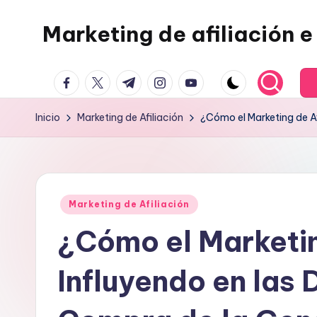
Marketing de afiliación e 
Saltar
al
contenido
facebook.com
twitter.com
t.me
instagram.com
youtube.com
Inicio
Marketing de Afiliación
¿Cómo el Marketing de Af
Publicado
Marketing de Afiliación
en
¿Cómo el Marketin
Influyendo en las 