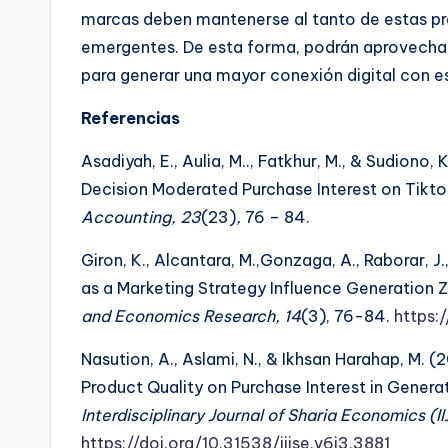
marcas deben mantenerse al tanto de estas pre
emergentes. De esta forma, podrán aprovecha
para generar una mayor conexión digital con es
Referencias
Asadiyah, E., Aulia, M.., Fatkhur, M., & Sudiono,
Decision Moderated Purchase Interest on Tikto
Accounting, 23
(23)
,
76 – 84.
Giron, K., Alcantara, M.,Gonzaga, A., Raborar, J.
as a Marketing Strategy Influence Generation Z
and Economics Research,
14
(3), 76-84.
https:
Nasution, A., Aslami, N., & Ikhsan Harahap, M. (
Product Quality on Purchase Interest in Genera
Interdisciplinary Journal of Sharia Economics (I
https://doi.org/10.31538/iijse.v6i3.3881