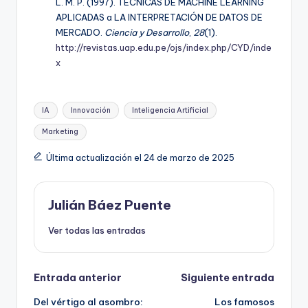
L. M. P. (1997). TÉCNICAS DE MACHINE LEARNING
APLICADAS a LA INTERPRETACIÓN DE DATOS DE
MERCADO.
Ciencia y Desarrollo
,
28
(1).
http://revistas.uap.edu.pe/ojs/index.php/CYD/inde
x
Etiquetas:
IA
Innovación
Inteligencia Artificial
Marketing
Última actualización el 24 de marzo de 2025
Julián Báez Puente
Ver todas las entradas
Navegación
Entrada anterior
Siguiente entrada
Del vértigo al asombro:
Los famosos