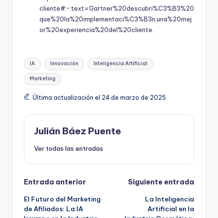
cliente#:~:text=Gartner%20descubri%C3%B3%20
que%20la%20implementaci%C3%B3n,una%20mej
or%20experiencia%20del%20cliente
.
Etiquetas:
IA
Innovación
Inteligencia Artificial
Marketing
Última actualización el 24 de marzo de 2025
Julián Báez Puente
Ver todas las entradas
Navegación
Entrada anterior
Siguiente entrada
El Futuro del Marketing
La Inteligencia
de
de Afiliados: La IA
Artificial en la