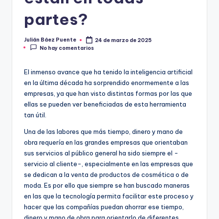
partes?
Julián Báez Puente
24 de marzo de 2025
Publicado
No hay comentarios
por
El inmenso avance que ha tenido la inteligencia artificial
en la última década ha sorprendido enormemente a las
empresas, ya que han visto distintas formas por las que
ellas se pueden ver beneficiadas de esta herramienta
tan útil.
Una de las labores que más tiempo, dinero y mano de
obra requería en las grandes empresas que orientaban
sus servicios al público general ha sido siempre el -
servicio al cliente-, especialmente en las empresas que
se dedican a la venta de productos de cosmética o de
moda. Es por ello que siempre se han buscado maneras
en las que la tecnología permita facilitar este proceso y
hacer que las compañías puedan ahorrar ese tiempo,
dinero y mano de obra para orientarlo de diferentes