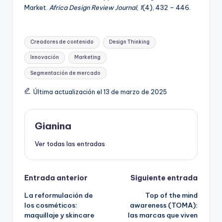
Market.
Africa Design Review Journal
,
1
(4), 432 – 446.
Etiquetas:
Creadores de contenido
Design Thinking
Innovación
Marketing
Segmentación de mercado
Última actualización el 13 de marzo de 2025
Gianina
Ver todas las entradas
Navegación
Entrada anterior
Siguiente entrada
La reformulación de
Top of the mind
de
los cosméticos:
awareness (TOMA):
maquillaje y skincare
las marcas que viven
entradas