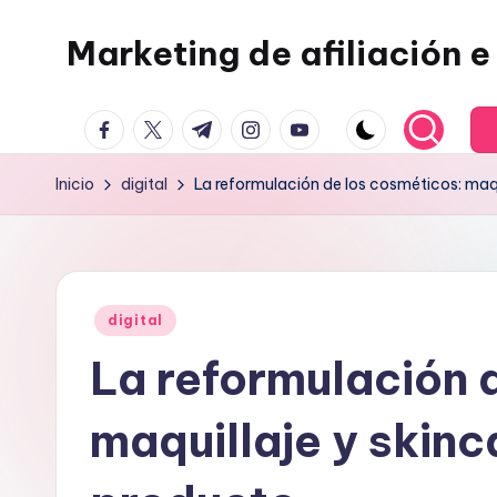
Marketing de afiliación e 
Saltar
al
contenido
facebook.com
twitter.com
t.me
instagram.com
youtube.com
Inicio
digital
La reformulación de los cosméticos: maq
Publicado
digital
en
La reformulación 
maquillaje y skin