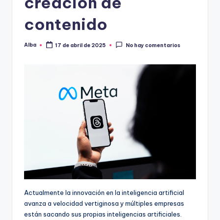
creación de
contenido
Alba
17 de abril de 2025
No hay comentarios
Publicado
por
Actualmente la innovación en la inteligencia artificial
avanza a velocidad vertiginosa y múltiples empresas
están sacando sus propias inteligencias artificiales.