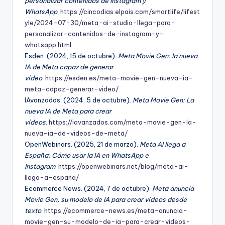
personalizar contenidos de Instagram y
WhatsApp
.
https://cincodias.elpais.com/smartlife/lifest
yle/2024-07-30/meta-ai-studio-llega-para-
personalizar-contenidos-de-instagram-y-
whatsapp.html
Esden. (2024, 15 de octubre).
Meta Movie Gen: la nueva
IA de Meta capaz de generar
vídeo
.
https://esden.es/meta-movie-gen-nueva-ia-
meta-capaz-generar-video/
IAvanzados. (2024, 5 de octubre).
Meta Movie Gen: La
nueva IA de Meta para crear
vídeos
.
https://iavanzados.com/meta-movie-gen-la-
nueva-ia-de-videos-de-meta/
OpenWebinars. (2025, 21 de marzo).
Meta AI llega a
España: Cómo usar la IA en WhatsApp e
Instagram
.
https://openwebinars.net/blog/meta-ai-
llega-a-espana/
Ecommerce News. (2024, 7 de octubre).
Meta anuncia
Movie Gen, su modelo de IA para crear vídeos desde
texto
.
https://ecommerce-news.es/meta-anuncia-
movie-gen-su-modelo-de-ia-para-crear-videos-