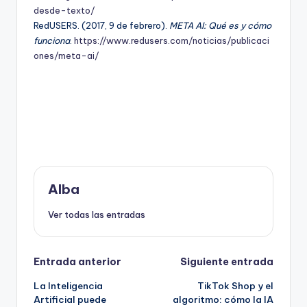
desde-texto/
RedUSERS. (2017, 9 de febrero).
META AI: Qué es y cómo
funciona
.
https://www.redusers.com/noticias/publicaci
ones/meta-ai/
Alba
Ver todas las entradas
Navegación
Entrada anterior
Siguiente entrada
La Inteligencia
TikTok Shop y el
de
Artificial puede
algoritmo: cómo la IA