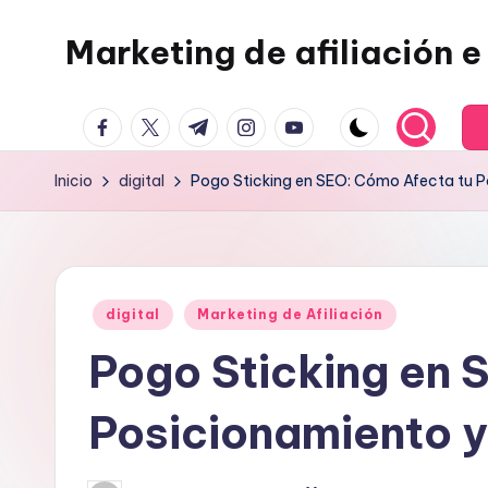
Marketing de afiliación e 
Saltar
al
contenido
facebook.com
twitter.com
t.me
instagram.com
youtube.com
Inicio
digital
Pogo Sticking en SEO: Cómo Afecta tu P
Publicado
digital
Marketing de Afiliación
en
Pogo Sticking en 
Posicionamiento y