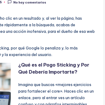
25
No hay comentarios
 clic en un resultado y, al ver la página, has
ste rápidamente a la búsqueda, acabas de
sea una acción inofensiva, para el dueño de esa web
icking, por qué Google lo penaliza y, lo más
y la experiencia del usuario.
¿Qué es el Pogo Sticking y Por
Qué Debería Importarte?
Imagina que buscas «mejores ejercicios
para fortalecer el core». Haces clic en un
enlace, pero al entrar ves un artículo
confuso y con párrafos interminables.