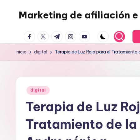
Marketing de afiliación e 
Saltar
al
contenido
facebook.com
twitter.com
t.me
instagram.com
youtube.com
Inicio
digital
Terapia de Luz Roja para el Tratamiento
Publicado
digital
en
Terapia de Luz Roj
Tratamiento de la