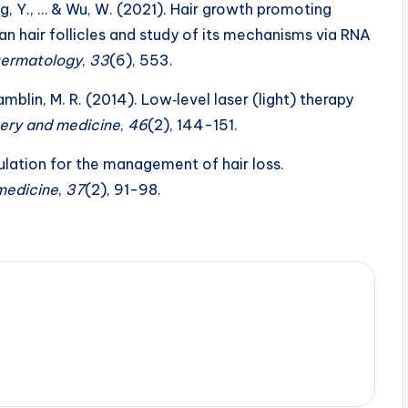
hang, Y., … & Wu, W. (2021). Hair growth promoting
an hair follicles and study of its mechanisms via RNA
Dermatology
,
33
(6), 553.
Hamblin, M. R. (2014). Low‐level laser (light) therapy
gery and medicine
,
46
(2), 144-151.
ulation for the management of hair loss.
medicine
,
37
(2), 91-98.