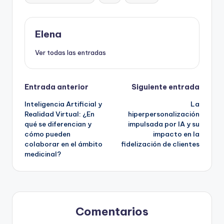
Elena
Ver todas las entradas
Navegación
Entrada anterior
Siguiente entrada
Inteligencia Artificial y
La
de
Realidad Virtual: ¿En
hiperpersonalización
qué se diferencian y
impulsada por IA y su
entradas
cómo pueden
impacto en la
colaborar en el ámbito
fidelización de clientes
medicinal?
Comentarios