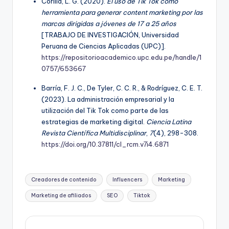
Corilla, L. G. (2020).
El uso de Tik Tok como
herramienta para generar content marketing por las
marcas dirigidas a jóvenes de 17 a 25 años
[TRABAJO DE INVESTIGACIÓN, Universidad
Peruana de Ciencias Aplicadas (UPC)].
https://repositorioacademico.upc.edu.pe/handle/1
0757/653667
Barría, F. J. C., De Tyler, C. C. R., & Rodríguez, C. E. T.
(2023). La administración empresarial y la
utilización del Tik Tok como parte de las
estrategias de marketing digital.
Ciencia Latina
Revista Científica Multidisciplinar
,
7
(4), 298-308.
https://doi.org/10.37811/cl_rcm.v7i4.6871
Etiquetas:
Creadores de contenido
Influencers
Marketing
Marketing de afiliados
SEO
Tiktok